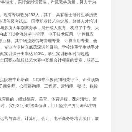
办学理念，实行全封锁管理，严抓教学质量，努力于为
。现有专职教员253人，其中，具有硕士研讨生学历或
学英语等级考试点、国度职业技艺审定所、赣菜人才培训
与多所大学别离办学，展开成人教育，构成了中专、大
，构成了以物流效劳与管理、电子技术应用、计算机应
专业群。其中物流效劳与管理专业、计算应用专业、会
，专业内涵树立底蕴深沉的目的。学校注重学生动手才
,实训课开出率达100%，学生实训教学时间超越
了全国职业院校技艺大赛中职组会计项目的竞赛，获得二
点院校中止培训，组织专业教员到相关行业、企业顶岗
电子商务师、心理咨询师、工程师、营销师、秘书、数控
质教育目的，经过德育、美育、体育课程，课外活动、第
时，实行24小时巡查值班，门卫坚持严厉问询和注销
运营与管理、计算机、会计、电子商务等培训项目，展