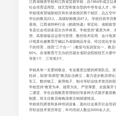
江西省物资学校和江西省贸易学校，自1964年成立
社会培育适用型、技艺型和复合型的中等专业人才，毕
学校现有望城新校区和长堎老校区两个校区，总占空中积
学位的教员23人，高级职称教员97人。学校目前学历
基地、江西省特种行业（邮政快递）审定站、省邮政管
专及社会培训多层次办学体系。学校坚持“素质为本、
用、高星级饭店运营与管理、数控技术应用、会计电算
计电算化被教育厅确以为省级精品专业。经过优化专业
干的培育，按照“三个合一”（教室与实训室合一、教员
60%。在省教育厅主办的历届全省职业院校技艺大赛
等奖1个、三等奖3个。
学校具有一支爱岗敬业、专业素质过硬的师资队伍。采
轮训，加强“双师型”教员队伍树立，着力进步教员理
车工、数控铣工、家用电子、制冷等职业技术资历的双
学校坚持“教育为本、德育为先、严管厚爱、全面展开
二课堂、学生自我教育管理组织等多种方式展开素质教
制度，班主任教员每晚清查注销就寝情况。
学校依托师资和多种培训设备，面向社会展开社会培训
开职业技术资历审定，年均培训人数达3000余人次。