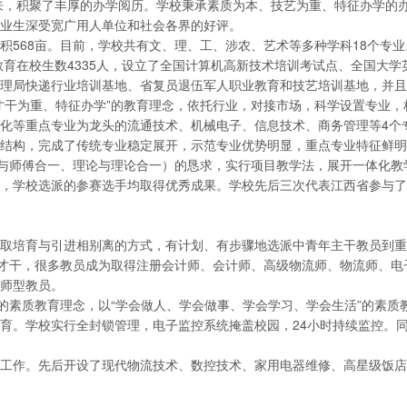
以来，积聚了丰厚的办学阅历。学校秉承素质为本、技艺为重、特征办学的
业生深受宽广用人单位和社会各界的好评。
568亩。目前，学校共有文、理、工、涉农、艺术等多种学科18个专业
教育在校生数4335人，设立了全国计算机高新技术培训考试点、全国大
理局快递行业培训基地、省复员退伍军人职业教育和技艺培训基地，并且
才干为重、特征办学”的教育理念，依托行业，对接市场，科学设置专业
化等重点专业为龙头的流通技术、机械电子、信息技术、商务管理等4个
结构，完成了传统专业稳定展开，示范专业优势明显，重点专业特征鲜明
与师傅合一、理论与理论合一）的恳求，实行项目教学法，展开一体化教学
中，学校选派的参赛选手均取得优秀成果。学校先后三次代表江西省参与
取培育与引进相别离的方式，有计划、有步骤地选派中青年主干教员到重
论才干，很多教员成为取得注册会计师、会计师、高级物流师、物流师、
师型教员。
”的素质教育理念，以“学会做人、学会做事、学会学习、学会生活”的素
育。学校实行全封锁管理，电子监控系统掩盖校园，24小时持续监控。同
工作。先后开设了现代物流技术、数控技术、家用电器维修、高星级饭店