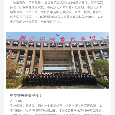
一招生方案。学校是第46届世界技艺大赛江西省集训基地、省财政支
持现代职业教育建立院校、市高技艺人才培育示范基地、市技艺人才
培训基地、南昌市技工院校办学范围前列院校、全省一批展开国际协
作办学技工院校、2018国际足球教育与开展顶峰论坛举行单位、省第
十届运动会特邀院校、全市第四届技...
中专警校去哪里读？
2021-05-10
学校师资力量雄厚，拥有一支师德优良，结构合理，教育观念新，教
学科研能力强的“双师型”教师队伍，具有较高教学水平和较强实践能力