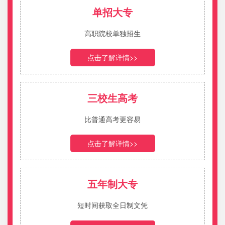
曹同学
新余司法警官学校
2021-04-09
单招大专
周同学
新余司法警官学校
2021-04-09
高职院校单独招生
李同学
江西工商技工学校
2021-04-09
点击了解详情>>
三校生高考
报名火热进行中！
比普通高考更容易
点击了解详情>>
五年制大专
短时间获取全日制文凭