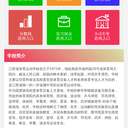
分数线
实习就业
3+2大专
咨询入口
咨询入口
咨询入口
学校简介
江西省体育运动学校创立于1973年，地处南昌市福州路28号省体育局大
院内，毗连人民公园，校园内树木葱郁，绿草如茵，环境非常漂亮。学校
主要以培育和保送高程度竞技体育后备人才和各类体育专业人才为目的，
是江西省独一的一所省属中等职业体育运动学校。
作为国度级高程度体育后备人才基地，学校的教学和锻炼设备完善完备，
所处的体育局院内具有体育馆、田径场、游泳馆、乒乓球馆、羽毛球馆、
篮球馆、体操馆、举重房、摔跤、柔道、拳击、武术锻炼馆等 30余个锻
炼场地。此外，学校还特地树立了物理、化学、运动解剖等实验室以及微
机室、语音室和多媒体教室，并设有教练教员材料室、图书馆及学生阅览
室等。现开设有：田径、篮球、足球、乒乓球、羽毛球、武术、摔跤、跆
拳道、拳击、举重、游泳等运动专业。