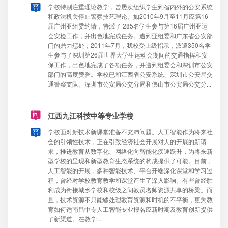
学校特别注重理论教学，曾屡次组织学生到省内外的公安系统
和政法机关停止警察技艺理论。如2010年9月至11月应第16
届广州亚组委约请，特派了 285名学生参与第16届广州亚运
会安检工作，并出色地完成任务。遭到亚组委和广东省公安部
门的鼎力惩处；2011年7月，我校受上级指示，派遣350名学
生参与了深圳第26届世界大学生运动会期间的交通指挥和安
保工作，出色地完成了各项任务，并遭到组委会和深训市公安
部门的高度赞誉。学校已和江西省公安系统、深圳市公安局交
通警察支队、深圳市公安局公交分局和佛山市公安局公交分...
江西九江科技中等专业学校
学校面对新技术新课堂准备不充沛问题。人工智能作为将来社
会的引领性技术，正在引致经济社会开展对人的开展的新请
求，推进教育从数字化、网络化向智能化疾速跃升，为将来新
型学校的呈现和新型教育生态系统的构成提供了可能。目前，
人工智能的开展，多种智能技术、平台开端深化课堂和学习过
程，曾经对学校教育教学和课堂产生了深入影响。有些曾经胜
利成为衔接城乡学校和校级之间教员名师资源共享的桥梁。而
且，技术资源不只能够处理教育资源和时机的不平衡，更为教
育如何适南昌中专人工智能专业报名应新时期及教育创新提供
了新渠道。在教学...